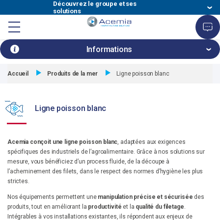
Découvrez le groupe et ses
solutions
Découvrez le groupe et ses solutions
Découvrez le groupe et ses solutions
Découvrez le groupe et ses solutions
Découvrez le groupe et ses solutions
Découvrez le groupe et ses solutions
Découvrez le groupe et ses solutions
Afficher
Velec
HIGH SPEED COUNTING, LOADING &
Velec
Acemia
Axinova
Acinox
Celtech
Multi-
le
HYGIENIC DESIGN FOOD SOLUTIONS
INNOVATIVE FOOD SOLUTIONS
END OF LINE AUTOMATION
HYGIENIC SOLUTIONS
FOOD FILLING
FOOD FILLING SOLUTION
Systems
PACKING SOLUTIONS
Group
Fill
Informations
menu
Filières industrielles
Informations
1
/
1
Accueil
Produits de la mer
Ligne poisson blanc
Fermer
Information
In
Masquer
le
précédente
su
Lignes complètes
le
volet
menu
informations
Ligne poisson blanc
Solutions
Acemia conçoit une ligne poisson blanc
, adaptées aux exigences
Services
spécifiques des industriels de l’agroalimentaire. Grâce à nos solutions sur
mesure, vous bénéficiez d’un process fluide, de la découpe à
l’acheminement des filets, dans le respect des normes d’hygiène les plus
Entreprise
strictes.
Nos équipements permettent une
manipulation précise et sécurisée
des
produits, tout en améliorant la
productivité
et la
qualité du filetage
.
Intégrables à vos installations existantes, ils répondent aux enjeux de