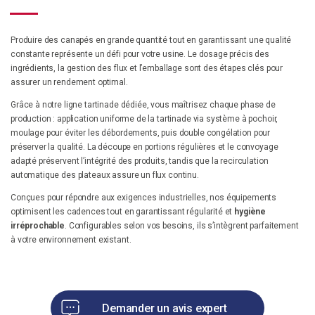
Un besoin d'optimisation ? Un projet ?
Notre équipe se tient à votre disposition pour discuter de votre projet !
Produire des canapés en grande quantité tout en garantissant une qualité
constante représente un défi pour votre usine. Le dosage précis des
Vous avez un projet d’amélioration de process de production ? Des
ingrédients, la gestion des flux et l’emballage sont des étapes clés pour
besoins d’optimisation de production ?
assurer un rendement optimal.
Contactez nos équipes
Grâce à notre ligne tartinade dédiée, vous maîtrisez chaque phase de
production : application uniforme de la tartinade via système à pochoir,
moulage pour éviter les débordements, puis double congélation pour
préserver la qualité. La découpe en portions régulières et le convoyage
adapté préservent l’intégrité des produits, tandis que la recirculation
automatique des plateaux assure un flux continu.
Conçues pour répondre aux exigences industrielles, nos équipements
optimisent les cadences tout en garantissant régularité et
hygiène
irréprochable
. Configurables selon vos besoins, ils s’intègrent parfaitement
à votre environnement existant.
Demander un avis expert