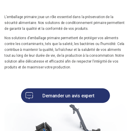
Un besoin d'optimisation ? Un projet ?
Notre équipe se tient à votre disposition pour discuter de votre projet !
L’emballage primaire joue un rôle essentiel dans la préservation de la
sécurité alimentaire. Nos solutions de conditionnement primaire permettent
Vous avez un projet d’amélioration de process de production ? Des
de garantir la qualité et la conformité de vos produits.
besoins d’optimisation de production ?
Nos solutions d’emballage primaire permettent de protéger vos aliments
Contactez nos équipes
contre les contaminants, tels que la saleté, les bactéries ou l’humidité. Cela
contribue à maintenir la qualité, la fraîcheur et la salubrité de vos aliments
tout au long de leur durée de vie, de la production à la consommation. Notre
solution allie délicatesse et efficacité afin de respecter l’intégrité de vos
produits et de maximiser votre production.
Demander un avis expert