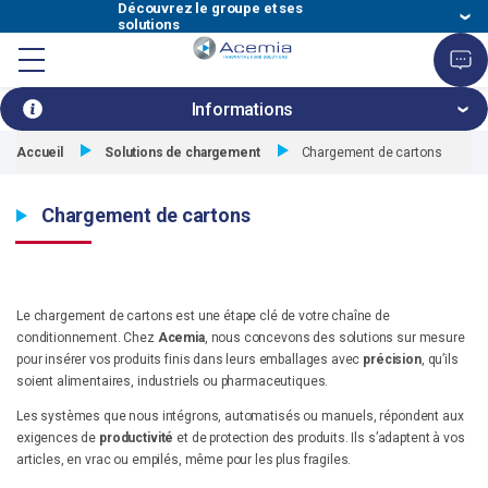
Découvrez le groupe et ses
solutions
Découvrez le groupe et ses solutions
Découvrez le groupe et ses solutions
Découvrez le groupe et ses solutions
Découvrez le groupe et ses solutions
Découvrez le groupe et ses solutions
Découvrez le groupe et ses solutions
Afficher
Velec
HIGH SPEED COUNTING, LOADING &
Velec
Acemia
Axinova
Acinox
Celtech
Multi-
le
HYGIENIC DESIGN FOOD SOLUTIONS
INNOVATIVE FOOD SOLUTIONS
END OF LINE AUTOMATION
HYGIENIC SOLUTIONS
FOOD FILLING
FOOD FILLING SOLUTION
Systems
PACKING SOLUTIONS
Group
Fill
Informations
menu
Filières industrielles
Accueil
Solutions de chargement
Chargement de cartons
Informations
1
/
1
Fermer
Information
In
Masquer
le
précédente
su
Lignes complètes
le
volet
Chargement de cartons
menu
informations
Solutions
Le chargement de cartons est une étape clé de votre chaîne de
Services
conditionnement. Chez
Acemia
, nous concevons des solutions sur mesure
pour insérer vos produits finis dans leurs emballages avec
précision
, qu’ils
soient alimentaires, industriels ou pharmaceutiques.
Entreprise
Les systèmes que nous intégrons, automatisés ou manuels, répondent aux
exigences de
productivité
et de protection des produits. Ils s’adaptent à vos
articles, en vrac ou empilés, même pour les plus fragiles.