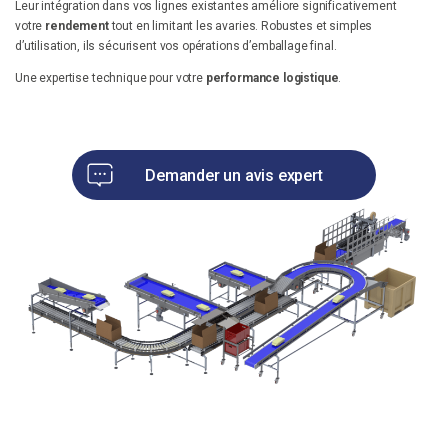
Leur intégration dans vos lignes existantes améliore significativement
Un besoin d'optimisation ? Un projet ?
votre
rendement
tout en limitant les avaries. Robustes et simples
d’utilisation, ils sécurisent vos opérations d’emballage final.
Notre équipe se tient à votre disposition pour discuter de votre projet !
Une expertise technique pour votre
performance logistique
.
Vous avez un projet d’amélioration de process de production ? Des
besoins d’optimisation de production ?
Contactez nos équipes
Demander un avis expert